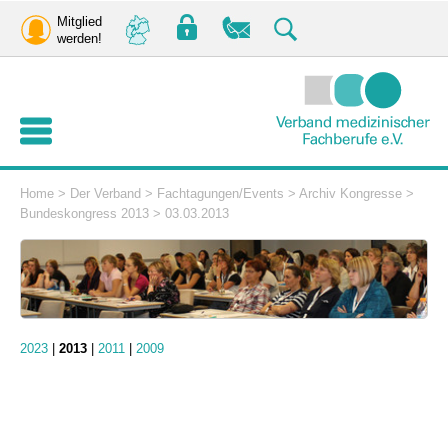
Mitglied
werden!
Home
>
Der Verband
>
Fachtagungen/Events
>
Archiv Kongresse
>
Bundeskongress 2013
>
03.03.2013
2023
|
2013
|
2011
|
2009