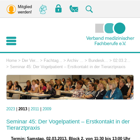
Mitglied
werden!
Home
>
Der Ver...
>
Fachtag...
>
Archiv ...
>
Bundesk...
>
02.03.2...
>
Seminar 45: Der Vogelpatient – Erstkontakt in der Tierarztpraxis
2023
|
2013
|
2011
|
2009
Seminar 45: Der Vogelpatient – Erstkontakt in der
Tierarztpraxis
Termin: Samstag, 02.03.2013, Block 2, von 11:30 bis 13:00 Uhr