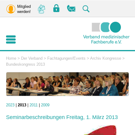
Mitglied
werden!
Home
>
Der Verband
>
Fachtagungen/Events
>
Archiv Kongresse
>
Bundeskongress 2013
2023
|
2013
|
2011
|
2009
Seminarbeschreibungen Freitag, 1. März 2013