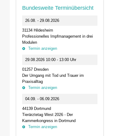
Bundesweite Terminübersicht
0
26.08. - 29.08.2026
11.09.2026 1
31134 Hildesheim
46562 Voerde
Professionelles Impfmanagement in drei
Stammtisch der
Modulen
Termin anz
Termin anzeigen
23.09.2026 1
29.08.2026 10:00 - 13:00 Uhr
Live-Online Se
01257 Dresden
IQN: Neue Impu
Der Umgang mit Tod und Trauer im
Fehler passier
Praxisalltag
und die Bede
Termin anzeigen
Termin anz
04.09. - 06.09.2026
25.09.2026 1
44139 Dortmund
74405 Gaildorf
Tierärztetag West 2026 - Der
Kleine Pausen
Kammerkongress in Dortmund
Somatische Reg
Termin anzeigen
herausfordernd
Termin anz