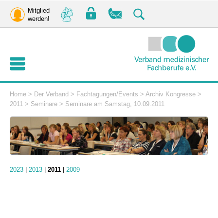
Mitglied
werden!
Home
>
Der Verband
>
Fachtagungen/Events
>
Archiv Kongresse
>
2011
>
Seminare
>
Seminare am Samstag, 10.09.2011
2023
|
2013
|
2011
|
2009