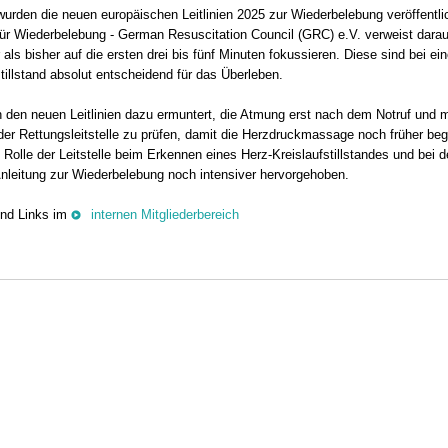
urden die neuen europäischen Leitlinien 2025 zur Wiederbelebung veröffentli
ür Wiederbelebung - German Resuscitation Council (GRC) e.V. verweist darau
 als bisher auf die ersten drei bis fünf Minuten fokussieren. Diese sind bei ei
tillstand absolut entscheidend für das Überleben.
n den neuen Leitlinien dazu ermuntert, die Atmung erst nach dem Notruf und m
der Rettungsleitstelle zu prüfen, damit die Herzdruckmassage noch früher be
Rolle der Leitstelle beim Erkennen eines Herz-Kreislaufstillstandes und bei d
Anleitung zur Wiederbelebung noch intensiver hervorgehoben.
und Links im
internen Mitgliederbereich