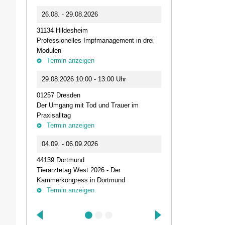
0
26.08. - 29.08.2026
11.09.2026 1
31134 Hildesheim
46562 Voerde
Professionelles Impfmanagement in drei
Stammtisch der
Modulen
Termin anz
Termin anzeigen
23.09.2026 1
29.08.2026 10:00 - 13:00 Uhr
Live-Online Se
01257 Dresden
IQN: Neue Impu
Der Umgang mit Tod und Trauer im
Fehler passier
Praxisalltag
und die Bede
Termin anzeigen
Termin anz
04.09. - 06.09.2026
25.09.2026 1
44139 Dortmund
74405 Gaildorf
Tierärztetag West 2026 - Der
Kleine Pausen
Kammerkongress in Dortmund
Somatische Reg
Termin anzeigen
herausfordernd
Termin anz