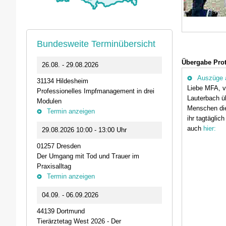
Bundesweite Terminübersicht
Übergabe Prot
0
26.08. - 29.08.2026
11.09.2026 1
Auszüge a
31134 Hildesheim
46562 Voerde
Liebe MFA, vi
Professionelles Impfmanagement in drei
Stammtisch der
Lauterbach üb
Modulen
Termin anz
Menschen die
Termin anzeigen
ihr tagtäglic
23.09.2026 1
auch
hier:
29.08.2026 10:00 - 13:00 Uhr
Live-Online Se
01257 Dresden
IQN: Neue Impu
Der Umgang mit Tod und Trauer im
Fehler passier
Praxisalltag
und die Bede
Termin anzeigen
Termin anz
04.09. - 06.09.2026
25.09.2026 1
44139 Dortmund
74405 Gaildorf
Tierärztetag West 2026 - Der
Kleine Pausen