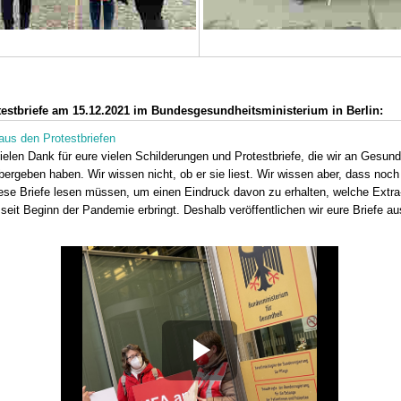
estbriefe am 15.12.2021 im Bundesgesundheitsministerium in Berlin:
9:00 Uhr
16.10. 12:00 Uhr - 17.10.2026 15:30
Uhr
us den Protestbriefen
elen Dank für eure vielen Schilderungen und Protestbriefe, die wir an Gesund
 Bezirksstelle Kleve/Wesel
70629 Stuttgart
ergeben haben. Wir wissen nicht, ob er sie liest. Wir wissen aber, dass noch
eigen
infotage FACHDENTAL Stuttgart
se Briefe lesen müssen, um einen Eindruck davon zu erhalten, welche Extra
Termin anzeigen
h seit Beginn der Pandemie erbringt. Deshalb veröffentlichen wir eure Briefe 
5:00 - 16:30 Uhr
28.10. - 31.10.2026
minar
lse für den Praxisalltag:
12057 Berlin
en – Umgang mit Fehlern
DVG-Vet-Congress 2026
utung von CIRS-NRW
Termin anzeigen
eigen
8:00 - 20:00 Uhr
Play
 – Große Wirkung