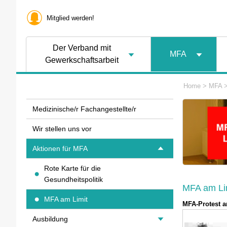
Mitglied werden!
Der Verband mit
MFA
Gewerkschaftsarbeit
Home
>
MFA
Medizinische/r Fachangestellte/r
Wir stellen uns vor
Aktionen für MFA
Rote Karte für die
Gesundheitspolitik
MFA am Lim
MFA am Limit
MFA-Protest a
Ausbildung