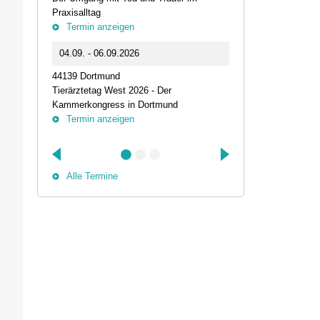
Praxisalltag
und die Bede
Termin anzeigen
Termin anz
04.09. - 06.09.2026
25.09.2026 1
44139 Dortmund
74405 Gaildorf
Tierärztetag West 2026 - Der
Kleine Pausen
Kammerkongress in Dortmund
Somatische Reg
Termin anzeigen
herausfordernd
Termin anz
Alle Termine